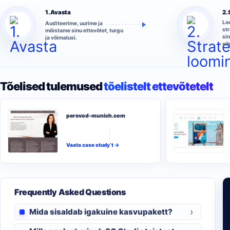
1. Avasta
2.
Lo
Auditeerime, uurime ja
st
mõistame sinu ettevõtet, turgu
si
ja võimalusi.
si
Tõelised tulemused
tõelistelt ettevõtetelt
perevod-munich.com
Vaata case study’t →
Frequently Asked Questions
Mida sisaldab igakuine kasvupakett?