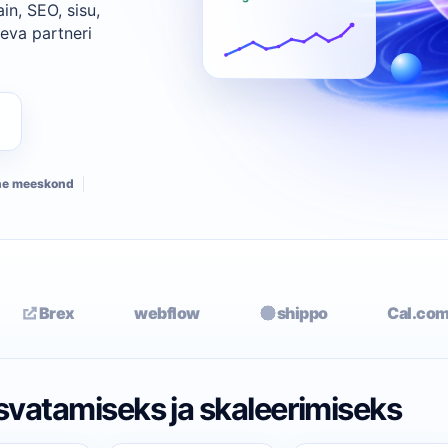
in, SEO, sisu,
eva partneri
ne meeskond
Brex
webflow
shippo
Cal.co
asvatamiseks ja skaleerimiseks