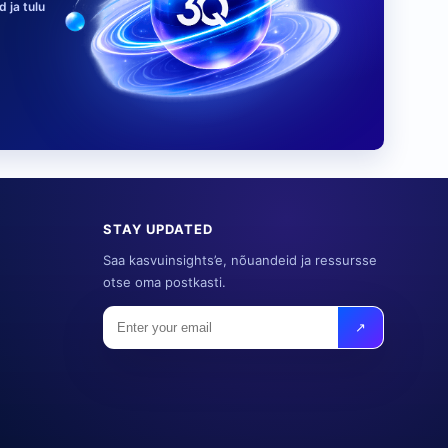
 ja tulu
STAY UPDATED
Saa kasvuinsights’e, nõuandeid ja ressursse
otse oma postkasti.
↗