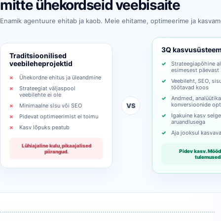
mitte ühekordseid veebisaite
Enamik agentuure ehitab ja kaob. Meie ehitame, optimeerime ja kasvam
3Q kasvusüstee
Traditsioonilised
veebileheprojektid
Strateegiapõhine a
esimesest päevast
Ühekordne ehitus ja üleandmine
Veebileht, SEO, sisu
töötavad koos
Strateegiat väljaspool
veebilehte ei ole
Andmed, analüütika
konversioonide op
VS
Minimaalne sisu või SEO
Igakuine kasv selg
Pidevat optimeerimist ei toimu
aruandlusega
Kasv lõpuks peatub
Aja jooksul kasvav
Lühiajaline kulu, pikaajalised
Pidev kasv. Mõõ
piirangud.
tulemused