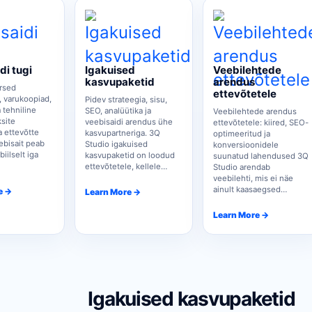
di tugi
Igakuised
Veebilehtede
kasvupaketid
arendus
rsed
ettevõtetele
 varukoopiad,
Pidev strateegia, sisu,
a tehniline
SEO, analüütika ja
Veebilehtede arendus
ksite
veebisaidi arendus ühe
ettevõtetele: kiired, SEO-
 ettevõtte
kasvupartneriga. 3Q
optimeeritud ja
ebisait peab
Studio igakuised
konversioonidele
iilselt iga
kasvupaketid on loodud
suunatud lahendused 3Q
ettevõtetele, kellele…
Studio arendab
veebilehti, mis ei näe
ainult kaasaegsed…
e →
Learn More →
Learn More →
Igakuised kasvupaketid