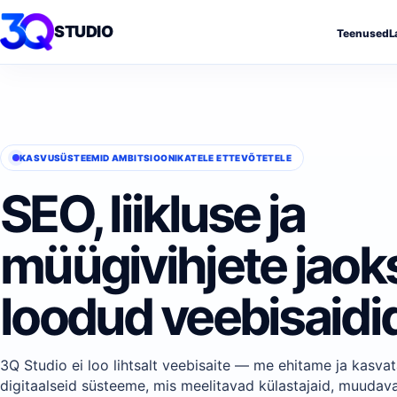
STUDIO
Teenused
L
KASVUSÜSTEEMID AMBITSIOONIKATELE ETTEVÕTETELE
SEO, liikluse ja
müügivihjete jaok
loodud veebisaidi
3Q Studio ei loo lihtsalt veebisaite — me ehitame ja kasv
digitaalseid süsteeme, mis meelitavad külastajaid, muudav