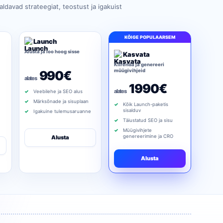
saldavad strateegiat, teostust ja igakuist
KÕIGE POPULAARSEM
Launch
Alusta ja loo hoog sisse
Kasvata
Kiirenda ja genereeri
müügivihjeid
990€
alates
1990€
alates
Veebilehe ja SEO alus
Märksõnade ja sisuplaan
Kõik Launch-paketis
sisalduv
Igakuine tulemusaruanne
Täiustatud SEO ja sisu
Müügivihjete
genereerimine ja CRO
Alusta
Alusta