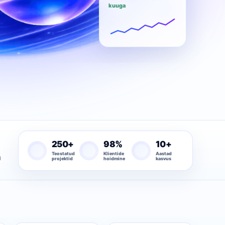
kuuga
250+
98%
10+
Teostatud
Klientide
Aastad
m
projektid
hoidmine
kasvus