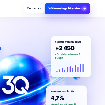
Võtke meiega ühendust
→
Contacts
Saadud müügivihjed
+2 450
võrreldes viimase 6
kuuga
Konversioonimäär
4,7%
võrreldes viimase 6