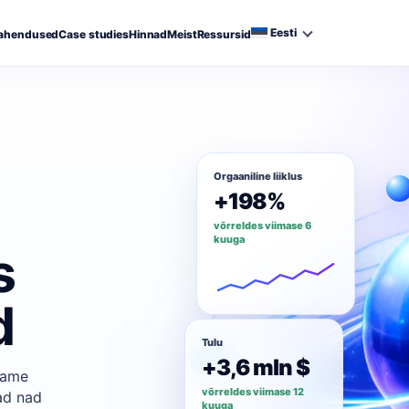
Eesti
ahendused
Case studies
Hinnad
Meist
Ressursid
Orgaaniline liiklus
+198%
võrreldes viimase 6
kuuga
s
d
Tulu
+3,6 mln $
atame
võrreldes viimase 12
ad nad
kuuga