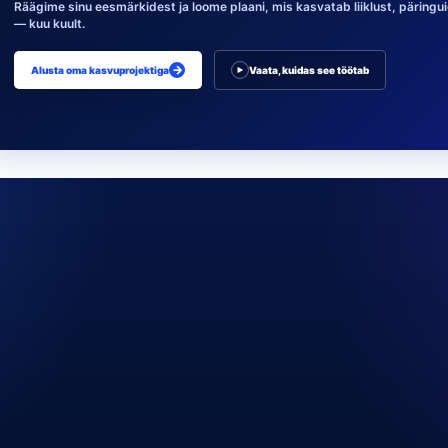
Räägime sinu eesmärkidest ja loome plaani, mis kasvatab liiklust, päringuid
— kuu kuult.
→
Alusta oma kasvuprojektiga
Vaata, kuidas see töötab