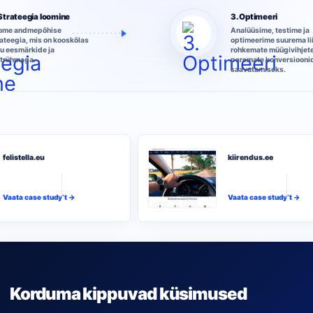
 Strateegia loomine
3. Optimeeri
ome andmepõhise
Analüüsime, testime ja
rateegia, mis on kooskõlas
optimeerime suurema li
nu eesmärkide ja
rohkemate müügivihjete
htrühmaga.
paremate konversiooni
saavutamiseks.
felistella.eu
kiirendus.ee
Vaata case study’t →
Vaata case study’t →
Korduma kippuvad küsimused