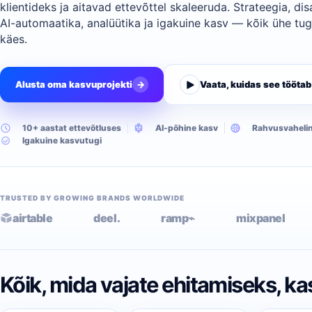
klientideks ja aitavad ettevõttel skaleeruda. Strateegia, disa
AI-automaatika, analüütika ja igakuine kasv — kõik ühe tug
käes.
Alusta oma kasvuprojekti
→
Vaata, kuidas see töötab
10+ aastat ettevõtluses
AI-põhine kasv
Rahvusvaheli
Igakuine kasvutugi
TRUSTED BY GROWING BRANDS WORLDWIDE
airtable
deel.
ramp⌁
mixpanel
Kõik, mida vajate ehitamiseks, k