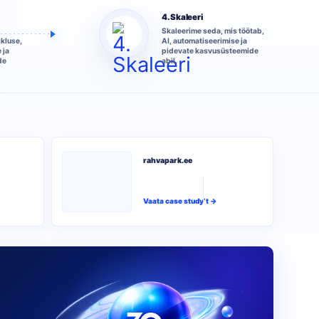
4. Skaleeri
Skaleerime seda, mis töötab,
ikluse,
AI, automatiseerimise ja
 ja
pidevate kasvusüsteemide
de
abil.
rahvapark.ee
Vaata case study’t →