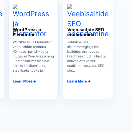
WordPress ja
Veebisaitide SEO
Elementor
edendamine
WordPressi ja Elementori
Tehniline SEO,
veebisaitide arendus
sisustrateegia ja link
Võimsad, paindlikud ja
building, mis toovad
mugavad WordPressi ning
kvalifitseeritud liiklust ja
Elementori veebisaidid
aitavad ettevõttel
kiireks käivitamiseks,
stabiilselt kasvada. SEO ei
stabiilseks tööks ja…
ole…
Learn More →
Learn More →