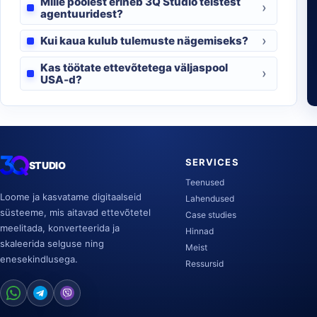
Mille poolest erineb 3Q Studio teistest
agentuuridest?
Kui kaua kulub tulemuste nägemiseks?
Kas töötate ettevõtetega väljaspool
USA-d?
SERVICES
STUDIO
Teenused
Loome ja kasvatame digitaalseid
Lahendused
süsteeme, mis aitavad ettevõtetel
Case studies
meelitada, konverteerida ja
Hinnad
skaleerida selguse ning
Meist
enesekindlusega.
Ressursid