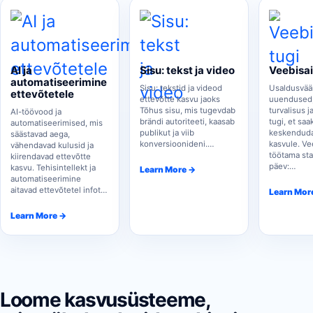
AI ja
Sisu: tekst ja video
Veebisai
automatiseerimine
Sisu: tekstid ja videod
Usaldusvää
ettevõtetele
ettevõtte kasvu jaoks
uuendused,
Tõhus sisu, mis tugevdab
turvalisus j
AI-töövood ja
brändi autoriteeti, kaasab
tugi, et saa
automatiseerimised, mis
publikut ja viib
keskenduda
säästavad aega,
konversioonideni.…
kasvule. Ve
vähendavad kulusid ja
töötama stab
kiirendavad ettevõtte
päev:…
kasvu. Tehisintellekt ja
Learn More →
automatiseerimine
aitavad ettevõtetel infot…
Learn Mor
Learn More →
Loome kasvusüsteeme,