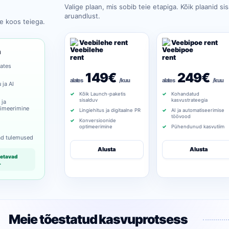
Valige plaan, mis sobib teie etapiga. Kõik plaanid si
aruandlust.
e koos teiega.
Veebilehe rent
Veebipoe rent
m
lates
149€
249€
alates
/ kuu
alates
/ kuu
 ja AI
Kõik Launch-paketis
Kohandatud
sisalduv
kasvustrateegia
 ja
timeerimine
Lingiehitus ja digitaalne PR
AI ja automatiseerimise
töövood
e
Konversioonide
optimeerimine
Pühendunud kasvutiim
ad tulemused
Alusta
Alusta
detavad
.
Meie tõestatud kasvuprotsess